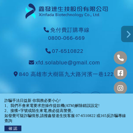
免付費訂購專線
0800-066-669
07-6510822
xfd.solablue@gmail.com
840 高雄市大樹區九大路河濱一巷122號
詐騙手法日益新 你我務必要小心!
1、我們不會來電要求您操作提款機(ATM)解除錯誤設定!
2、接獲+字號或陌生來電,務必提高警覺。
如發覺可疑詐騙情形,請撥鑫發達生技客服 07-6510822 或165反詐騙專線
Powered by
JWA
©2025 Website designed by
查詢
THADV
確 認