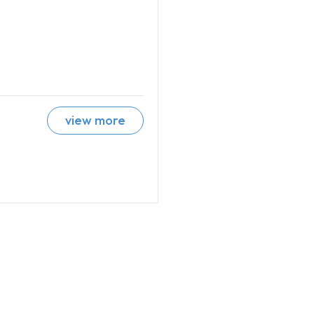
view more