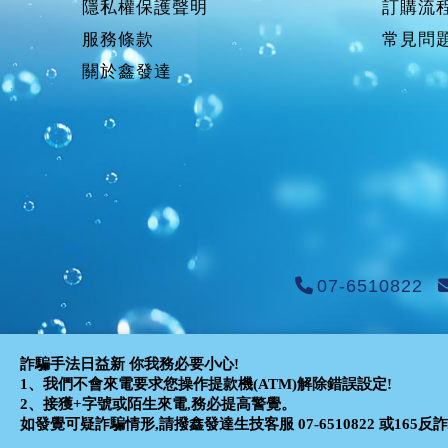
隱私權保護聲明
訂購流
服務條款
常見問
關於鑫發達
07-6510822
詐騙手法日益新 你我務必要小心!
1、我們不會來電要求您操作提款機(ATM)解除錯誤設定!
2、接獲+字號或陌生來電,務必提高警覺。
如發覺可疑詐騙情形,請撥鑫發達生技客服 07-6510822 或165