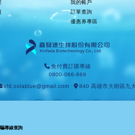
程
我的帳戶
題
訂單查詢
優惠券專區
免付費訂購專線
0800-066-669
xfd.solablue@gmail.com
840 高雄市大樹區九
Powered by
JWA
©2025 Website designed by
THADV
反詐騙專線查詢