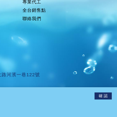
專業代工
全台銷售點
聯絡我們
大路河濱一巷122號
確 認