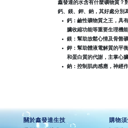
鑫發達的水含有什麼礦物質？
鈣、鎂、鉀、鈉，其好處分別
鈣：鹼性礦物質之王，具
臟收縮功能等重要生理機
鎂：幫助放鬆心情及骨骼
鉀：幫助體液電解質的平
和蛋白質的代謝，主掌心
鈉：控制肌肉感應，神經
關於鑫發達生技
購物須